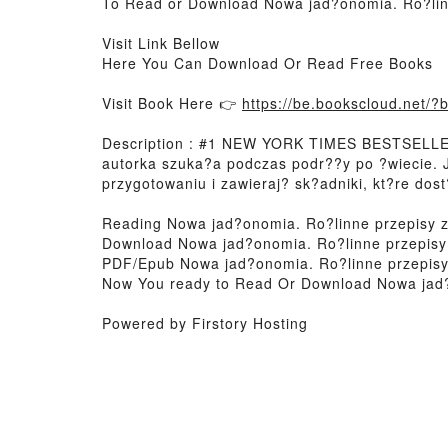
To Read or Download Nowa jad?onomia. Ro?lin
Visit Link Bellow
Here You Can Download Or Read Free Books
Visit Book Here 👉
https://be.bookscloud.net/
Description : #1 NEW YORK TIMES BESTSELLER
autorka szuka?a podczas podr??y po ?wiecie. J
przygotowaniu i zawieraj? sk?adniki, kt?re dos
Reading Nowa jad?onomia. Ro?linne przepisy 
Download Nowa jad?onomia. Ro?linne przepisy
PDF/Epub Nowa jad?onomia. Ro?linne przepisy
Now You ready to Read Or Download Nowa jad?
Powered by Firstory Hosting