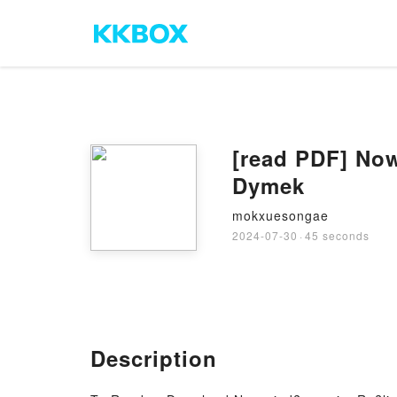
[read PDF] Now
Dymek
mokxuesongae
2024-07-30
·
45 seconds
Description