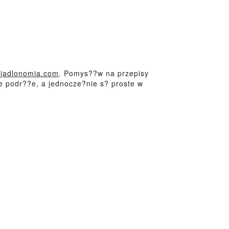
jadlonomia.com
. Pomys??w na przepisy
e podr??e, a jednocze?nie s? proste w