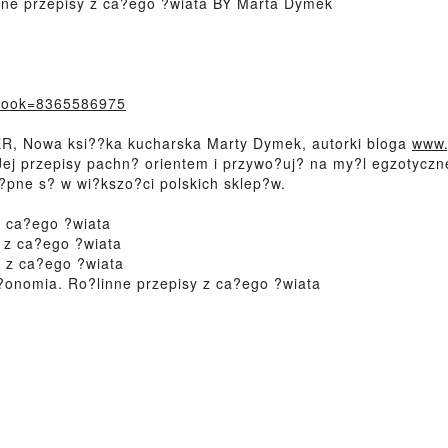
ne przepisy z ca?ego ?wiata BY Marta Dymek
?book=8365586975
, Nowa ksi??ka kucharska Marty Dymek, autorki bloga
www.
ej przepisy pachn? orientem i przywo?uj? na my?l egzotyczn
t?pne s? w wi?kszo?ci polskich sklep?w.
z ca?ego ?wiata
 z ca?ego ?wiata
 z ca?ego ?wiata
onomia. Ro?linne przepisy z ca?ego ?wiata