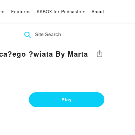
ter
Features
KKBOX for Podcasters
About
 ca?ego ?wiata By Marta
Share
Play