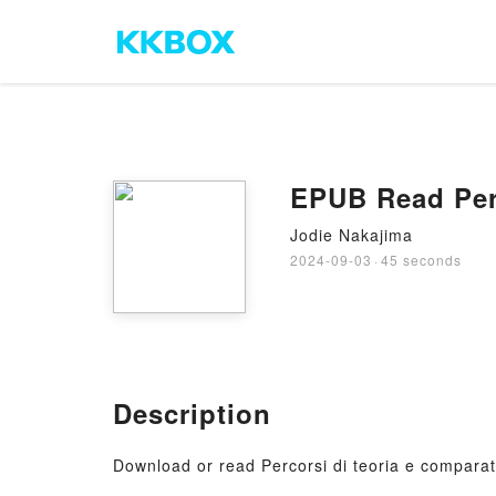
EPUB Read Perco
Jodie Nakajima
2024-09-03
·
45 seconds
Description
Download or read Percorsi di teoria e comparatis