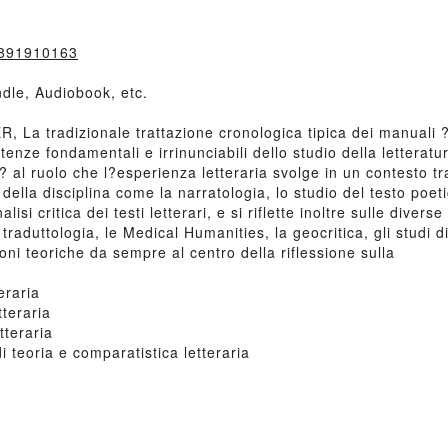
8891910163
dle, Audiobook, etc.
a tradizionale trattazione cronologica tipica dei manuali ?
enze fondamentali e irrinunciabili dello studio della letteratu
al ruolo che l?esperienza letteraria svolge in un contesto tra
la disciplina come la narratologia, lo studio del testo poetic
lisi critica dei testi letterari, e si riflette inoltre sulle diver
raduttologia, le Medical Humanities, la geocritica, gli studi d
ni teoriche da sempre al centro della riflessione sulla
eraria
tteraria
tteraria
teoria e comparatistica letteraria