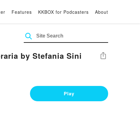
ter
Features
KKBOX for Podcasters
About
raria by Stefania Sini
Share
Play