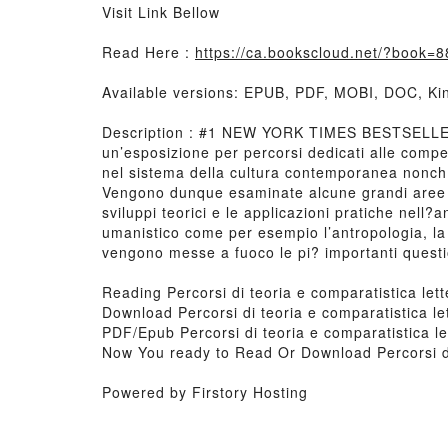
Visit Link Bellow
Read Here :
https://ca.bookscloud.net/?book=
Available versions: EPUB, PDF, MOBI, DOC, Kin
Description : #1 NEW YORK TIMES BESTSELLER, L
un’esposizione per percorsi dedicati alle compet
nel sistema della cultura contemporanea nonch? 
Vengono dunque esaminate alcune grandi aree del
sviluppi teorici e le applicazioni pratiche nell?ana
umanistico come per esempio l’antropologia, la t
vengono messe a fuoco le pi? importanti questio
Reading Percorsi di teoria e comparatistica lett
Download Percorsi di teoria e comparatistica le
PDF/Epub Percorsi di teoria e comparatistica le
Now You ready to Read Or Download Percorsi di 
Powered by Firstory Hosting