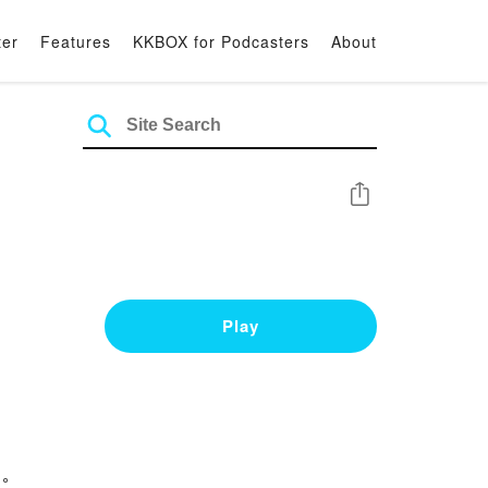
ter
Features
KKBOX for Podcasters
About
Share
Play
。