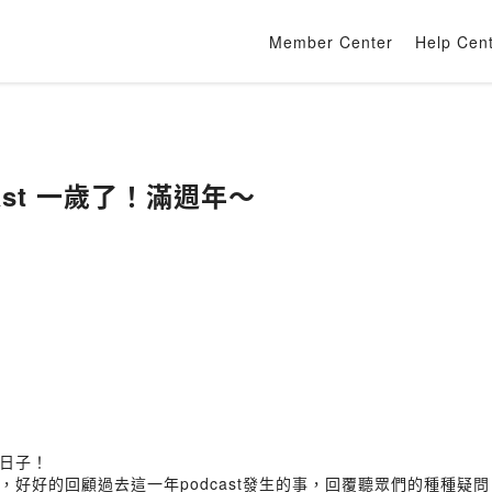
Member Center
Help Cen
cast 一歲了！滿週年～
的日子！
好好的回顧過去這一年podcast發生的事，回覆聽眾們的種種疑問