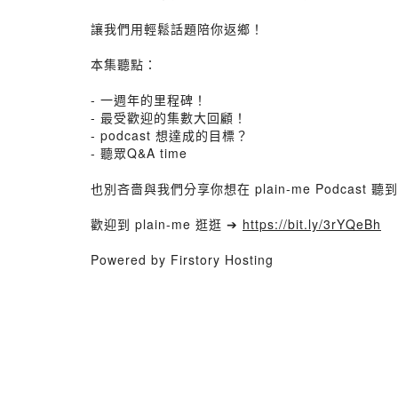
讓我們用輕鬆話題陪你返鄉！
本集聽點：
- 一週年的里程碑！
- 最受歡迎的集數大回顧！
- podcast 想達成的目標？
- 聽眾Q&A time
也別吝嗇與我們分享你想在 plain-me Podcas
歡迎到 plain-me 逛逛 ➔
https://bit.ly/3rYQeBh
Powered by Firstory Hosting