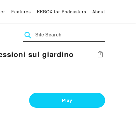
ter
Features
KKBOX for Podcasters
About
essioni sul giardino
Share
Play