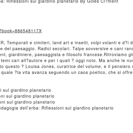
: Riflessioni sul giardino planetario By Gilles Cl?ment
m/?book=886548117X
mporali e cimiteri, land art e insetti, volpi volanti e d?i d
 del paesaggio. Radici secolari. Talpe sovversive e cani rand
nt, giardiniere, paesaggista e filosofo francese.Ritroviamo gli i
 temi cari all?autore e per i quali ? oggi noto. Ma anche le nu
to questo ? Louisa Jones, curatrice del volume, e il pensiero s
a quale ?la vita avanza seguendo un caos poetico, che si offre
 sul giardino planetario
ni sul giardino planetario
ni sul giardino planetario
gogia dell’erba: Riflessioni sul giardino planetario