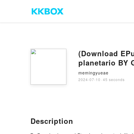
(Download EPub
planetario BY 
memingyueae
2024-07-10
·
45 seconds
Description