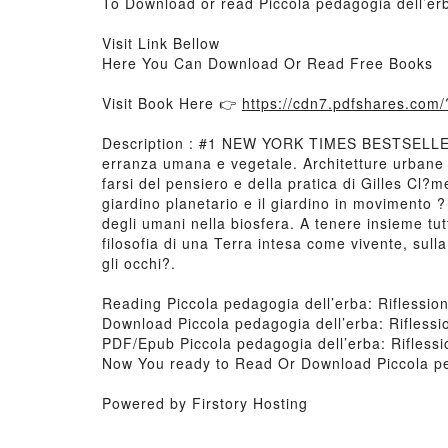
To Download or read Piccola pedagogia dell’erba
Visit Link Bellow
Here You Can Download Or Read Free Books
Visit Book Here 👉
https://cdn7.pdfshares.co
Description : #1 NEW YORK TIMES BESTSELLER, Te
erranza umana e vegetale. Architetture urbane e
farsi del pensiero e della pratica di Gilles Cl?me
giardino planetario e il giardino in movimento ?
degli umani nella biosfera. A tenere insieme tut
filosofia di una Terra intesa come vivente, sull
gli occhi?.
Reading Piccola pedagogia dell’erba: Riflessioni
Download Piccola pedagogia dell’erba: Riflessio
PDF/Epub Piccola pedagogia dell’erba: Riflessio
Now You ready to Read Or Download Piccola peda
Powered by Firstory Hosting