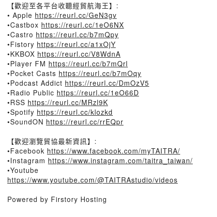
【歡迎至各平台收聽經貿航海王】:
• Apple
https://reurl.cc/GeN3gv
•Castbox
https://reurl.cc/1eO6NX
•Castro
https://reurl.cc/b7mQpy
•Fistory
https://reurl.cc/a1xOjY
•KKBOX
https://reurl.cc/V8WdnA
•Player FM
https://reurl.cc/b7mQrl
•Pocket Casts
https://reurl.cc/b7mOqy
•Podcast Addict
https://reurl.cc/DmOzV5
•Radio Public
https://reurl.cc/1eO66D
•RSS
https://reurl.cc/MRzl9K
•Spotify
https://reurl.cc/klozkd
•SoundON
https://reurl.cc/rrEQpr
【歡迎瀏覽貿協最新資訊】:
•Facebook
https://www.facebook.com/myTAITRA/
•Instagram
https://www.instagram.com/taitra_taiwan/
•Youtube
https://www.youtube.com/@TAITRAstudio/videos
Powered by Firstory Hosting