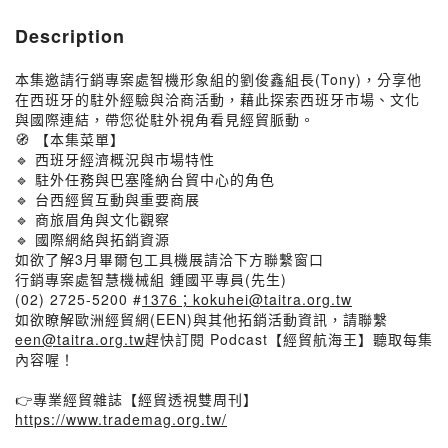
Description
本集邀請行銷專案處智機形象組的劉俊鑫組長(Tony)，分享他
在西班牙的駐外經驗與洽商活動，藉此探索西班牙市場、文化
與國際連結，帶您從駐外視角看見經貿脈動。
🧭 【本集菜單】
🔹 西班牙經濟概況與市場特性
🔹 駐外任務與巴塞隆納台貿中心的角色
🔹 台西經貿互動與重要商展
🔹 商旅眉角與文化觀察
🔹 國際網絡與拓銷資源
如欲了解3月畢爾包工具機展請洽下方聯繫窗口
行銷專案處智慧機械組 鍾國平專員(先生)
(02) 2725-5200 #
1376；kokuhei@taitra.org.tw
如欲瞭解歐洲經貿網(EEN)與其他拓銷活動資訊，請聯繫
een@taitra.org.tw
趕快訂閱 Podcast【經貿航海王】聽取每集
內容喔！
👉專業經貿雜誌【經貿透視雙周刊】
https://www.trademag.org.tw/