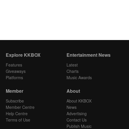
Explore KKBOX
Entertainment News
Features
Latest
Giveaways
Charts
Platforms
Music Awards
Member
About
Subscribe
About KKBOX
Member Centre
News
Help Centre
Advertising
Terms of Use
Contact Us
Publish Music