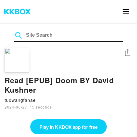
Share
Read [EPUB] Doom BY David
Kushner
tuowangfanae
2024-06-27
·
45 seconds
Play in KKBOX app for free