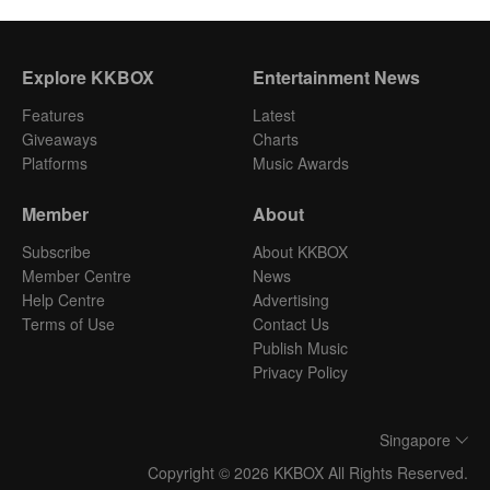
Explore KKBOX
Entertainment News
Features
Latest
Giveaways
Charts
Platforms
Music Awards
Member
About
Subscribe
About KKBOX
Member Centre
News
Help Centre
Advertising
Terms of Use
Contact Us
Publish Music
Privacy Policy
Singapore
Copyright © 2026 KKBOX All Rights Reserved.