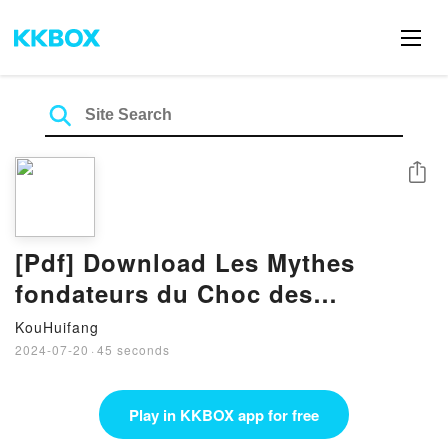
Share
[Pdf] Download Les Mythes
fondateurs du Choc des
civilisations ou Comment l’Islam
KouHuifang
est devenu
2024-07-20
·
45 seconds
Play in KKBOX app for free