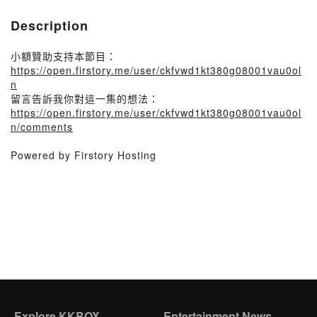
Description
小額贊助支持本節目：
https://open.firstory.me/user/ckfvwd1kt380g08001vau0ol
n
留言告訴我你對這一集的想法：
https://open.firstory.me/user/ckfvwd1kt380g08001vau0ol
n/comments
Powered by Firstory Hosting
Explore KKBOX
Entertainment News