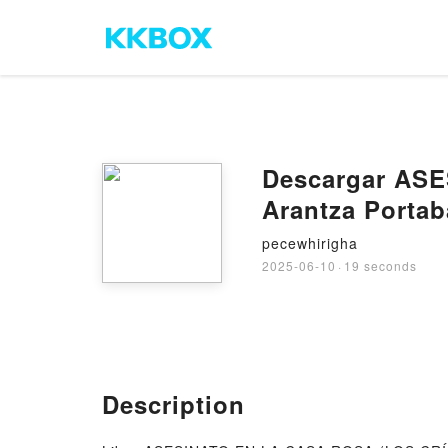
Descargar AS
Arantza Portab
pecewhirigha
2025-06-10
·
19 seconds
Description