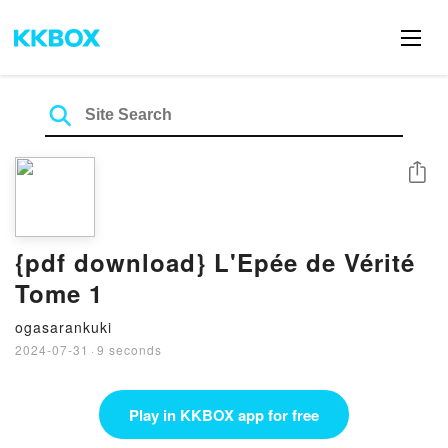
Share
{pdf download} L'Epée de Vérité
Tome 1
ogasarankuki
2024-07-31
·
9 seconds
Play in KKBOX app for free