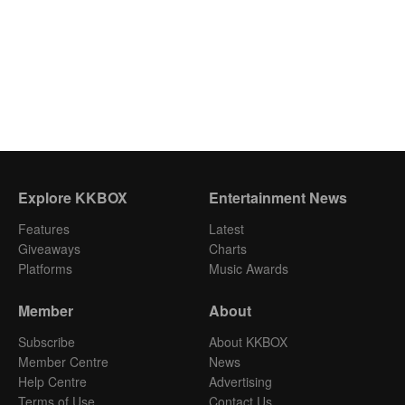
Explore KKBOX
Entertainment News
Features
Latest
Giveaways
Charts
Platforms
Music Awards
Member
About
Subscribe
About KKBOX
Member Centre
News
Help Centre
Advertising
Terms of Use
Contact Us