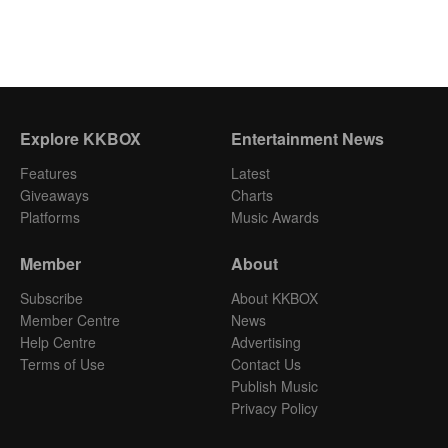
Explore KKBOX
Entertainment News
Features
Latest
Giveaways
Charts
Platforms
Music Awards
Member
About
Subscribe
About KKBOX
Member Centre
News
Help Centre
Advertising
Terms of Use
Contact Us
Publish Music
Privacy Policy