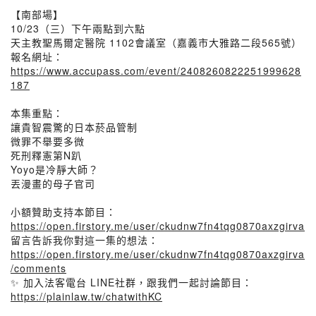
【南部場】
10/23（三）下午兩點到六點
天主教聖馬爾定醫院 1102會議室（嘉義市大雅路二段565號）
報名網址：
https://www.accupass.com/event/2408260822251999628
187
本集重點：
讓貴智震驚的日本菸品管制
微罪不舉要多微
死刑釋憲第N趴
Yoyo是冷靜大師？
丟漫畫的母子官司
小額贊助支持本節目：
https://open.firstory.me/user/ckudnw7fn4tqg0870axzgirva
留言告訴我你對這一集的想法：
https://open.firstory.me/user/ckudnw7fn4tqg0870axzgirva
/comments
✨ 加入法客電台 LINE社群，跟我們一起討論節目：
https://plainlaw.tw/chatwithKC