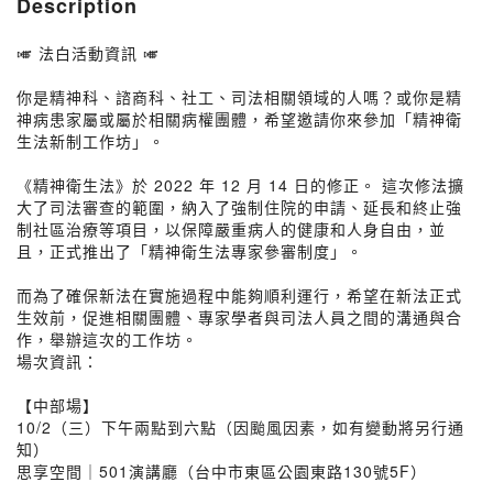
Description
🎺 法白活動資訊 🎺
你是精神科、諮商科、社工、司法相關領域的人嗎？或你是精
神病患家屬或屬於相關病權團體，希望邀請你來參加「精神衛
生法新制工作坊」。
《精神衛生法》於 2022 年 12 月 14 日的修正。 這次修法擴
大了司法審查的範圍，納入了強制住院的申請、延長和終止強
制社區治療等項目，以保障嚴重病人的健康和人身自由，並
且，正式推出了「精神衛生法專家參審制度」。
而為了確保新法在實施過程中能夠順利運行，希望在新法正式
生效前，促進相關團體、專家學者與司法人員之間的溝通與合
作，舉辦這次的工作坊。
場次資訊：
【中部場】
10/2（三）下午兩點到六點（因颱風因素，如有變動將另行通
知）
思享空間｜501演講廳（台中市東區公園東路130號5F）