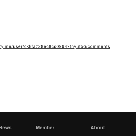
story.me/user/ckkfaz28ec8cs0994xtnyuf5q/comments
 News
Member
About