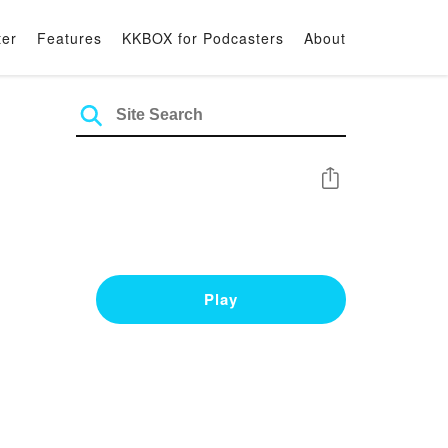
ter
Features
KKBOX for Podcasters
About
Share
Play