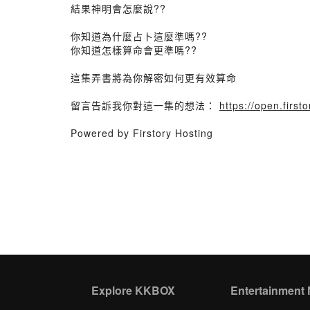
結果神明會怎麼說??
你知道為什麼占卜這麼準嗎??
你知道怎樣算命會更準嗎??
這集弄書將為你解密如何更有效算命
留言告訴我你對這一集的想法：
https://open.fir
Powered by Firstory Hosting
Explore KKBOX
Entertainment