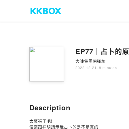
EP77｜占卜的
大帥集團開運坊
2022-12-21
·
9 minutes
Description
太緊張了吧!
個案跟神明請示我占卜的是不是真的