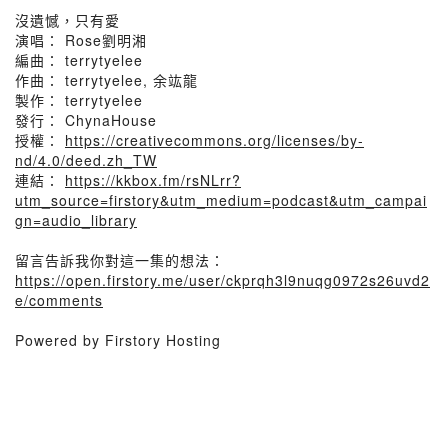
沒遺憾，只有愛
演唱： Rose劉明湘
編曲： terrytyelee
作曲： terrytyelee, 余竑龍
製作： terrytyelee
發行： ChynaHouse
授權：
https://creativecommons.org/licenses/by-
nd/4.0/deed.zh_TW
連結：
https://kkbox.fm/rsNLrr?
utm_source=firstory&utm_medium=podcast&utm_campai
gn=audio_library
留言告訴我你對這一集的想法：
https://open.firstory.me/user/ckprqh3l9nuqg0972s26uvd2
e/comments
Powered by Firstory Hosting