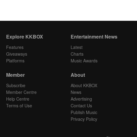
Explore KKBOX
Entertainment News
Features
Latest
Giveaways
Charts
Platforms
Music Awards
Member
About
Subscribe
About KKBOX
Member Centre
News
Help Centre
Advertising
Terms of Use
Contact Us
Publish Music
Privacy Policy