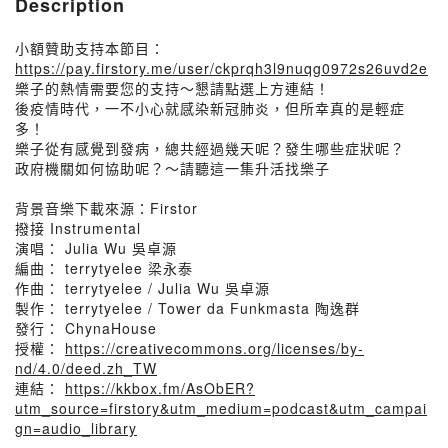
Description
小額贊助支持本節目：
https://pay.firstory.me/user/ckprqh3l9nuqg0972s26uvd2e
樂子的熱情需要您的支持～懇請點選上方連結！
後疫情時代，一不小心就感染新冠肺炎，但所幸真的是輕症
多！
樂子從有感覺到發病，總共經過幾天呢？發生哪些症狀呢？
政府機關如何協助呢？～請聽這一集升活找樂子
背景音樂下載來源：Firstor
撥接 Instrumental
演唱： Julia Wu 吳卓源
編曲： terrytyelee 梁永泰
作曲： terrytyelee / Julia Wu 吳卓源
製作： terrytyelee / Tower da Funkmasta 陶逸群
發行： ChynaHouse
授權：
https://creativecommons.org/licenses/by-
nd/4.0/deed.zh_TW
連結：
https://kkbox.fm/AsObER?
utm_source=firstory&utm_medium=podcast&utm_campai
gn=audio_library