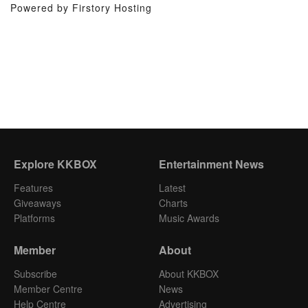
Powered by Firstory Hosting
Explore KKBOX
Entertainment News
Features
Latest
Giveaways
Charts
Platforms
Music Awards
Member
About
Subscribe
About KKBOX
Member Centre
News
Help Centre
Advertising