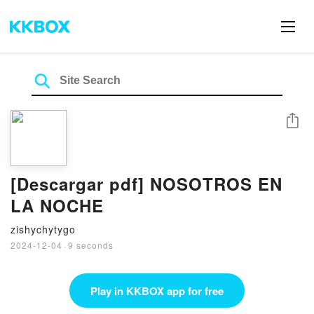
Share
[Descargar pdf] NOSOTROS EN
LA NOCHE
zishychytygo
2024-12-04
·
9 seconds
Play in KKBOX app for free