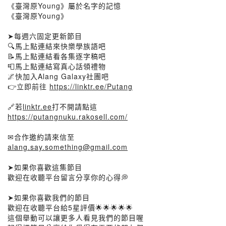
《臺灣原Young》屬於名字的記憶
《臺灣原Young》
➤每週六固定更新節目
🔍馬上點連結來快樂學族語吧
📝馬上點連結看各集逐字稿吧
📮馬上點連結寫真心話領禮物
🌌快加入Alang Galaxy社團吧
👉立即前往
https://linktr.ee/Putang
🔗若
linktr.ee
打不開請點這
https://putangnuku.rakosell.com/
✉合作邀約請來信至
alang.say.something@gmail.com
➤如果你喜歡這集節目
歡迎在收聽平台留言分享你的心得💭
➤如果你喜歡我們的節目
歡迎在收聽平台給5星評價🌟🌟🌟🌟🌟
這個舉動可以讓更多人看見我們的節目喔