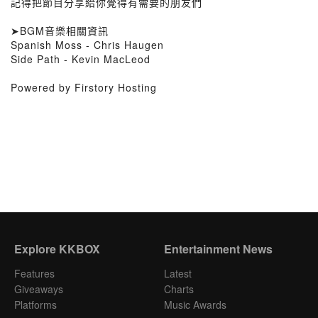
記得把節目分享給你覺得有需要的朋友們
➤BGM音樂相關資訊
Spanish Moss - Chris Haugen
Side Path - Kevin MacLeod
Powered by Firstory Hosting
Explore KKBOX
Entertainment News
Features
Latest
Giveaways
Charts
Platforms
Music Awards