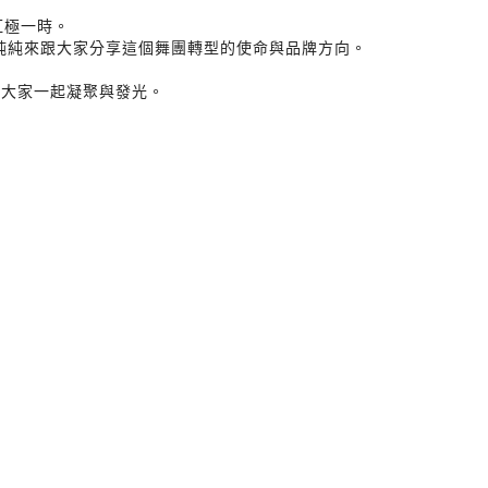
紅極一時。
純純來跟大家分享這個舞團轉型的使命與品牌方向。
讓大家一起凝聚與發光。