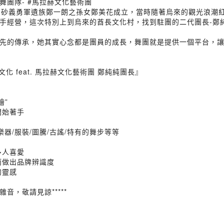
團隊- #馬拉赫文化藝術團
高砂義勇軍遺族鄭一朗之孫女鄭美花成立，當時隨著烏來的觀光浪潮
手經營，這次特別上到烏來的酋長文化村，找到駐團的二代團長-鄭
先的傳承，她其實心念都是團員的成長，舞團就是提供一個平台，
化 feat. 馬拉赫文化藝術團 鄭純純團長』
燴”
開始著手
器/服裝/圖騰/古謠/特有的舞步等等
多人喜愛
而做出品牌辨識度
的靈感
音，敬請見諒*****