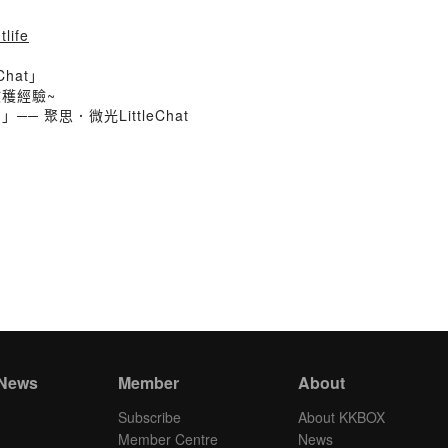
tlife
Chat」
收穫經驗~
 聚思．微光LittleChat
 News
Member
About
Subscribe
About KKBOX
Member Centre
News