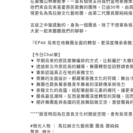
在籌備山林療癒季，一直有個很支持我們當地泰雅樂舞
他們來自烏來喜愛原民歌舞的團隊，已逾30年，由
現更名為馬拉赫文化藝術團，由第二代團長鄭純純接
言談之中蠻感動的，身為一個團長，除了不想辜負祖
大家一起來聽聽我們的聊聊。
『EP46 烏來在地舞團全面的轉型，更深度傳承泰雅文
【今日Chat單】
▼ 早期烏來的原民歌舞編排的方式，比較屬於“大雜
▼ 透過新北市原民局的輔導，舞團轉型從田野調查
▼ 重新認識真正在地的泰雅文化
▼ 樂舞的全面設計，都藏著泰雅文化的符碼：舞台/樂
▼ 舞團也肩負著泰雅青年舞者的深耕傳承與培力
▼ 泰雅文化的底蘊，搭配著創新元素的襯托，讓更
▼ 團長最低潮時，反而是舞團深度轉型的契機，因
▼ 期許舞團能與各國的民族舞蹈做交流，激發團員
*****錄音時因為在酋長文化村開放空間，會有些背景雜
#微光人物 ｜ 馬拉赫文化藝術團 團長 鄭純純
聚思. 微光｜