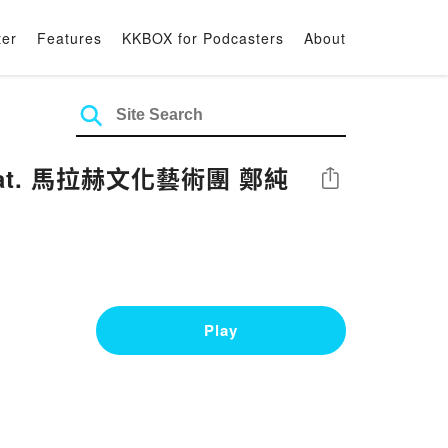
ter
Features
KKBOX for Podcasters
About
t. 馬拉赫文化藝術團 鄭純
Share
Play