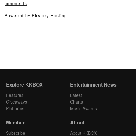
comments
Powered by Firstory Hosting
Explore KKBOX
Entertainment News
Features
Latest
Giveaways
Charts
Platforms
Music Awards
Member
About
Subscribe
About KKBOX