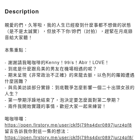
Description
親愛的們，久等啦，我的人生已經廢到什麼事都不想做的狀態
（是不是太誠實），但放不下你/妳們（討拍），趕緊在月底錄
音給大家聽！
本集重點：
- 謝謝請我喝咖啡的Kenny！99/s！Abir！LOVE！
- 到底是什麼跟烏美的男友在機場相遇的呢？
- 期末呈現《非常政治不正確》的來龍去脈，以色列的羅姆遭遇
什麼困難？
- 與烏美訪談部分實錄：到底戰爭怎麼影響一個二十出頭女孩的
人生？
- 第一學期浮躁地結束了，泡決定要怎麼面對第二學期？
- 兩件我開始實踐的事情，歡迎大家一起來練習！
喝咖啡囉：
https://open.firstory.me/user/ckf5j79hs4dxr0897jurz4pf8
留言告訴我你對這一集的想法：
https://open.firstory.me/user/ckf5j79hs4dxr0897jurz4pf8/