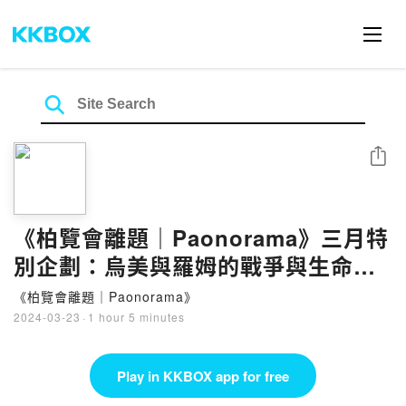
Share
《柏覽會離題｜Paonorama》三月特
別企劃：烏美與羅姆的戰爭與生命難
題Ｘ專注好事/一件事的練習
《柏覽會離題｜Paonorama》
2024-03-23
·
1 hour 5 minutes
Play in KKBOX app for free