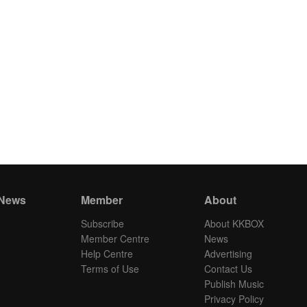
 News
Member
About
Subscribe
About KKBOX
Member Centre
News
Help Centre
Advertising
Terms of Use
Contact Us
Publish Music
Privacy Policy