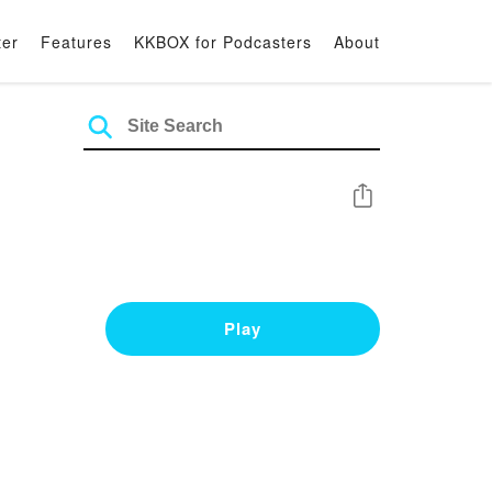
ter
Features
KKBOX for Podcasters
About
Share
Play