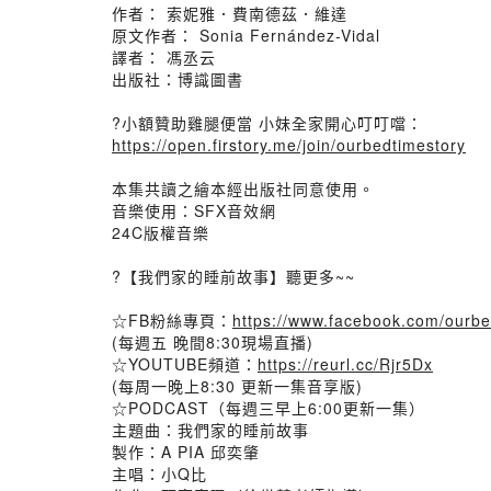
作者： 索妮雅．費南德茲．維達
原文作者： Sonia Fernández-Vidal
譯者： 馮丞云
出版社：博識圖書
?小額贊助雞腿便當 小妹全家開心叮叮噹：
https://open.firstory.me/join/ourbedtimestory
本集共讀之繪本經出版社同意使用。
音樂使用：SFX音效網
24C版權音樂
?【我們家的睡前故事】聽更多~~
☆FB粉絲專頁：
https://www.facebook.com/ourbe
(每週五 晚間8:30現場直播)
☆YOUTUBE頻道：
https://reurl.cc/Rjr5Dx
(每周一晚上8:30 更新一集音享版)
☆PODCAST（每週三早上6:00更新一集）
主題曲：我們家的睡前故事
製作：A PIA 邱奕肇
主唱：小Q比