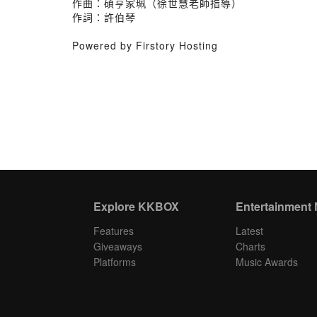
作曲：碩亨家珮（徐世慧老師指導）
作詞：許伯琴
Powered by Firstory Hosting
Explore KKBOX
Entertainment
Features
Latest
Giveaways
Charts
Platforms
Music Awards