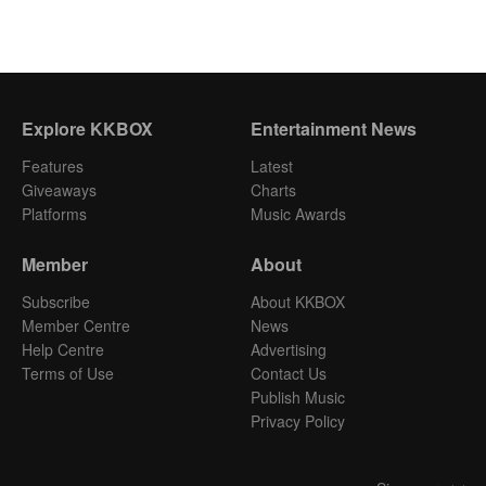
Explore KKBOX
Entertainment News
Features
Latest
Giveaways
Charts
Platforms
Music Awards
Member
About
Subscribe
About KKBOX
Member Centre
News
Help Centre
Advertising
Terms of Use
Contact Us
Publish Music
Privacy Policy