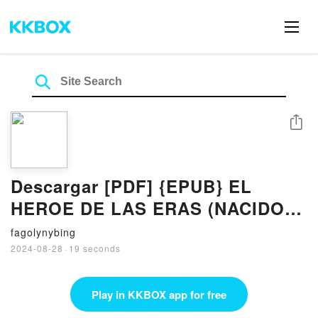
Share
Descargar [PDF] {EPUB} EL
HEROE DE LAS ERAS (NACIDOS
DE LA BRUMA [MISTBORN] 3)
fagolynybing
2024-08-28
·
19 seconds
Play in KKBOX app for free