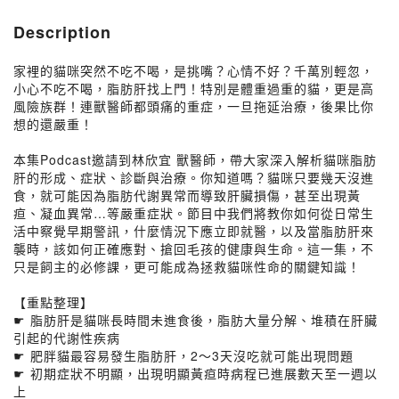
Description
家裡的貓咪突然不吃不喝，是挑嘴？心情不好？千萬別輕忽，
小心不吃不喝，脂肪肝找上門！特別是體重過重的貓，更是高
風險族群！連獸醫師都頭痛的重症，一旦拖延治療，後果比你
想的還嚴重！
本集Podcast邀請到林欣宜 獸醫師，帶大家深入解析貓咪脂肪
肝的形成、症狀、診斷與治療。你知道嗎？貓咪只要幾天沒進
食，就可能因為脂肪代謝異常而導致肝臟損傷，甚至出現黃
疸、凝血異常…等嚴重症狀。節目中我們將教你如何從日常生
活中察覺早期警訊，什麼情況下應立即就醫，以及當脂肪肝來
襲時，該如何正確應對、搶回毛孩的健康與生命。這一集，不
只是飼主的必修課，更可能成為拯救貓咪性命的關鍵知識！
【重點整理】
☛ 脂肪肝是貓咪長時間未進食後，脂肪大量分解、堆積在肝臟
引起的代謝性疾病
☛ 肥胖貓最容易發生脂肪肝，2～3天沒吃就可能出現問題
☛ 初期症狀不明顯，出現明顯黃疸時病程已進展數天至一週以
上