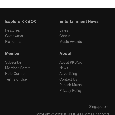
Explore KKBOX
Entertainment News
Features
Latest
Giveaways
Charts
Platforms
Music Awards
Member
About
Subscribe
About KKBOX
Member Centre
News
Help Centre
Advertising
Terms of Use
Contact Us
Publish Music
Privacy Policy
Singapore
Copyright © 2026 KKBOX All Rights Reserved.