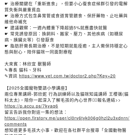
☛ 治療關鍵在「重新進食」，但要小心復食症候群引發的電解
質失衡與嚴重貧血
☛ 治療方式包含鼻胃管或食道胃管餵食、保肝藥物、止吐藥與
維他命補充
☛ 建議觀察：一週內體重下降超過5%就應盡快就醫
☛ 常見誘發原因：換飼料、搬家、壓力、其他疾病（如糖尿
病、胰臟炎等）引發厭食
☛ 脂肪肝需長期治療，不是短期就能痊癒，主人需保持穩定心
態與耐心，陪伴貓咪一同面對療程
大來賓：林欣宜 獸醫師
✎專長 貓科、牙科
✎資訊
https://www.vet.com.tw/doctor2.php?Key=20
【2025全國寵物雙語小學講座】
兩位專業講師-郭欣妮 行為訓練師以及貓咪知識講師 王櫻蒨(貓
科太太)，陪你一起深入了解毛孩的內心世界🕵️‍♀️報名連結>>
https://p.accu.ps/7kyaq6
留言告訴我你對這一集的想法：
https://open.firstory.me/user/cl0rv6tyk006g0hzl2u3xdnrn/
comments
想知道更多毛孩大小事，歡迎在各社群平台搜尋「全國動物醫