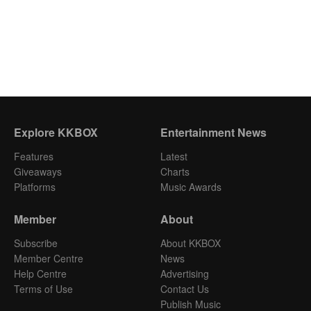
Explore KKBOX
Entertainment News
Features
Latest
Giveaways
Charts
Platforms
Music Awards
Member
About
Subscribe
About KKBOX
Member Centre
News
Help Centre
Advertising
Terms of Use
Contact Us
Publish Music