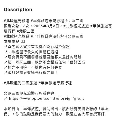
Description
#北歐極光旅遊 #半伴旅遊專屬行程 #北歐三國
觀看次數：3次 • 2025年3月3日 • #北歐極光旅遊 #半伴旅遊專
屬行程 #北歐三國
#北歐極光旅遊 #半伴旅遊專屬行程 #北歐三國
本集重點 👉🏻
📍真老實人蜜拉首次露面為行程掛保證
📍北歐極圈待最久的團體在這裡
📍尼克寶貝不顧餐標就是要給客人最好的體驗
📍繞一圈玩三國，絕對不會錯漏任何一個好回憶
📍極光不用追，不讓你有任何失去
📍蜜月好禮只有極光行程才有！
#北歐極光三國旅遊 #半伴旅遊專屬行程
北歐三國極光旅遊行程看這邊
📌
https://www.pptour.com.tw/foreign/gro
...
本節目由「半伴旅遊」贊助播出，感謝所有支持收聽的「半友
們」，你的鼓勵是我們最大的動力！歡迎在各大平台撰寫評