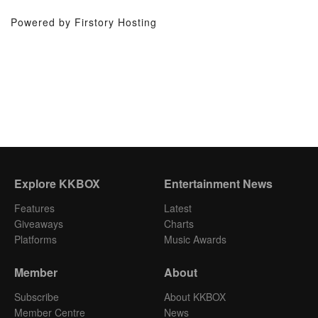
Powered by Firstory Hosting
Explore KKBOX
Entertainment News
Features
Latest
Giveaways
Charts
Platforms
Music Awards
Member
About
Subscribe
About KKBOX
Member Centre
News