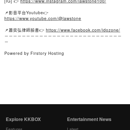
[IG] 👉
https://www.instagram.com/lawstone100/
📌影音平台Youtube👉
https://www.youtube.com/@lawstone
📌蕭奕弘律師臉書👉
https://www.facebook.com/idozone/
－－－－－－－－－－－－－－－－－－－－－－－－－－－
－
Powered by Firstory Hosting
Explore KKBOX
Entertainment News
Features
Latest