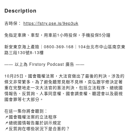
Description
吉時保：
https://fstry.pse.is/9ep3uk
免指定車牌、車型，用車前1小時投保，手機投保5分鐘
新安東京海上產險｜0800-369-168｜104台北市中山區南京東
路三段130號8-13樓
—— 以上為 Firstory Podcast 廣告 ——
10月25日，國會職權法案，大法官做出了最後的判決，涉及的
條文非常繁多，為了避免聽眾見樹不見林，奕弘跟宇修決定著
重在完整地走一次大法官的憲法判決，包括立法程序、總統國
情報告、反質詢、人事同意權、國會調查權、聽證會以及藐視
國會罪等七大部分。
在這一集你將會聽到：
📌國會職權法案的立法程序
📌總統國情報告屬於訓示規定
📌反質詢在哪些狀況下是合憲的？