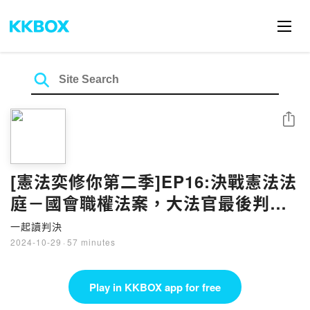
Share
[憲法奕修你第二季]EP16:決戰憲法法
庭－國會職權法案，大法官最後判了
什麼？
一起讀判決
2024-10-29
·
57 minutes
Play in KKBOX app for free