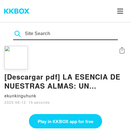
Share
[Descargar pdf] LA ESENCIA DE
NUESTRAS ALMAS: UN
RETELLING DE CUMBRES
ekunkinguhunk
BORRASCOSAS
2025-06-12
·
15 seconds
Play in KKBOX app for free