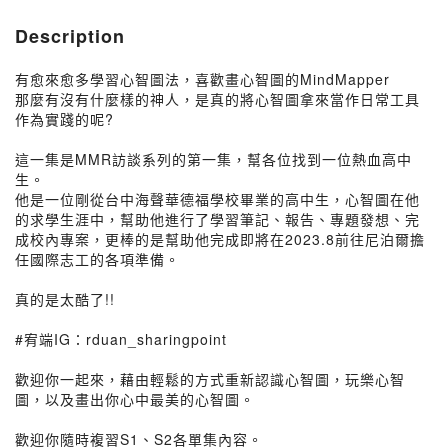
Description
有愈來愈多學習心智圖法，喜歡畫心智圖的MindMapper
那麼有沒有什麼樣的神人，是真的將心智圖拿來當作日常工具
作為實踐的呢?
這一集是MMR訪談系列的第一集，幫各位找到一位熱血高中
生。
他是一位剛從台中海聲華德福學校畢業的高中生，心智圖在他
的求學生涯中，幫助他進行了學習筆記、報告、專題發想、完
成校內專案，更棒的是幫助他完成即將在2023.8前往尼泊爾擔
任國際志工的各項準備。
真的是太酷了!!
#宥端IG：rduan_sharingpoint
歡迎你一起來，藉由輕鬆的方式重新認識心智圖，玩樂心智
圖，以及畫出你心中最美的心智圖。
歡迎你隨時複習S1、S2各單集內容。