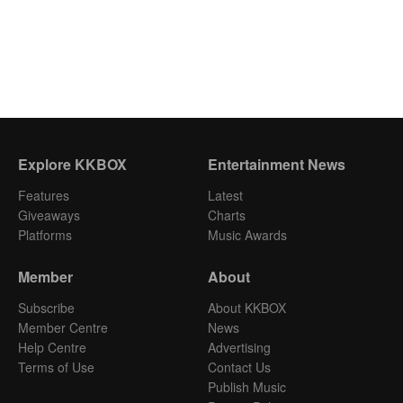
Explore KKBOX
Entertainment News
Features
Latest
Giveaways
Charts
Platforms
Music Awards
Member
About
Subscribe
About KKBOX
Member Centre
News
Help Centre
Advertising
Terms of Use
Contact Us
Publish Music