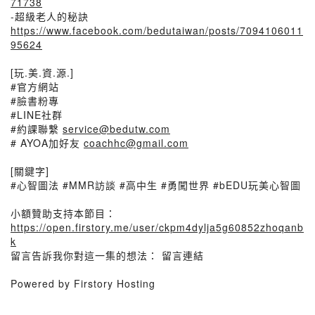
71738
-超級老人的秘訣
https://www.facebook.com/bedutaiwan/posts/7094106011
95624
[玩.美.資.源.]
#官方網站
#臉書粉專
#LINE社群
#約課聯繫
service@bedutw.com
# AYOA加好友
coachhc@gmail.com
[關鍵字]
#心智圖法 #MMR訪談 #高中生 #勇闖世界 #bEDU玩美心智圖
小額贊助支持本節目：
https://open.firstory.me/user/ckpm4dylja5g60852zhoqanb
k
留言告訴我你對這一集的想法： 留言連結
Powered by Firstory Hosting