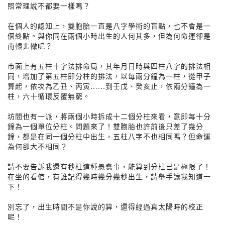
照常理說不都要一樣嗎？
在個人的認知上，雙胞胎一直是八字學術的盲點，也不會是一
個終點。與你同在兩個小時出生的人何其多，但為何命運卻是
南轅北轍呢？
市面上有五柱十字法排命局，其年月日時與四柱八字的排法相
同，增加了第五柱即分柱的排法，以每兩分鐘為一柱，從甲子
算起，依次為乙丑、丙寅…...到壬戊、癸亥止，依兩分鐘為一
柱，六十循環反覆無窮。
坊間也有一派，將兩個小時拆成十二個分柱來看，意即每十分
鐘為一個單位分柱。問題來了！雙胞胎也許前後只差了幾分
鐘，都是在同一個分柱中出生，五柱八字不也相同嗎？但命運
為何卻大不相同？
請不要告訴我還有秒柱這種愚蠢事，能算到分柱已是極限了！
在坐的看倌，有誰記得幾時幾分幾秒出生，請舉手讓我知道一
下！
別忘了，出生時間不是你說的算，還得經過真太陽時的校正
呢！