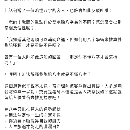
此話何說？一個略懂八字的客人，也許會如此反駁吐嘈：
「老師！我問的重點在於雙胞胎八字為何不同？您怎麼會扯到
空間及個性呢？」
「我知道其他兩項可以輔助命運，但如何用八字學術來推算雙
胞胎運程，才是重點不是嗎？」
曾有一位大師如此這般的回答：「那是你不懂八字才會這樣
問！」
哇哩咧！無法解釋雙胞胎八字就是不懂八字？
這個邏輯似乎說不太通，當命理師被客戶提出質疑，大多是噤
若寒蟬無一以對，究竟是老師不懂還是客人故意找碴？這點就
留給各位看倌去推測揣摩吧！
＃八字只能推算人的運勢起伏
＃無法決定你一生的命運乖違
＃你須要不斷提昇自我的能力
＃人生旅途才能走的瀟灑自如