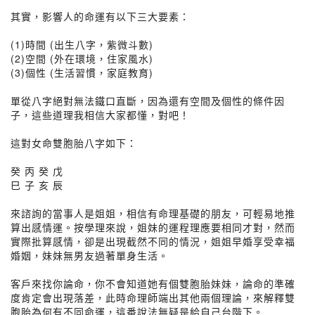
其實，影響人的命運有以下三大要素：
(1)時間 (出生八字，紫微斗數)
(2)空間 (外在環境，住家風水)
(3)個性 (生活習慣，家庭教育)
單從八字絕對無法鐵口直斷，因為還有空間及個性的條件因
子，這些道理我相信大家都懂，對吧！
這對女命雙胞胎八字如下：
癸 丙 癸 戊
巳 子 亥 辰
來諮詢的當事人是姐姐，相信有命理基礎的朋友，可輕易地推
算出感情運。按學理來說，姐妹的運程理應要相同才對，然而
實際批算感情，卻是出現截然不同的情況，姐姐早婚享受幸福
婚姻，妹妹無男友過著單身生活。
客戶來找你論命，你不會知道她有個雙胞胎妹妹，論命的準確
度肯定會出現落差，此時命理師端出其他兩個理論，來解釋雙
胞胎為何有不同命運，這番說法無疑是給自己台階下。