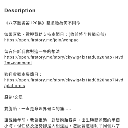
Description
《八字聽書第120集》雙胞胎為何不同命
如果喜歡，歡迎贊助支持本節目：(收益將全數捐公益)
https://open.firstory.me/join/wenpao
留言告訴我你對這一集的想法：
https://open.firstory.me/story/ckywig4lx1iad0820hao7i4vd
?m=comment
歡迎收聽本集節目：
https://open.firstory.me/story/ckywig4lx1iad0820hao7i4vd
/platforms
原創/文堡
雙胞胎，一直是命理界最深的痛......
話說幾年前，我曾批過一對雙胞胎客戶，出生時間差距約半個
小時，但性格及運勢卻是大相逕庭，怎麼會這樣呢？同個八字