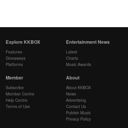
Explore KKBOX
Entertainment News
Features
Latest
Giveaways
Charts
Platforms
Music Awards
Member
About
Subscribe
About KKBOX
Member Centre
News
Help Centre
Advertising
Terms of Use
Contact Us
Publish Music
Privacy Policy