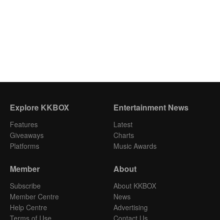
Explore KKBOX
Entertainment News
Features
Latest
Giveaways
Charts
Platforms
Music Awards
Member
About
Subscribe
About KKBOX
Member Centre
News
Help Centre
Advertising
Terms of Use
Contact Us