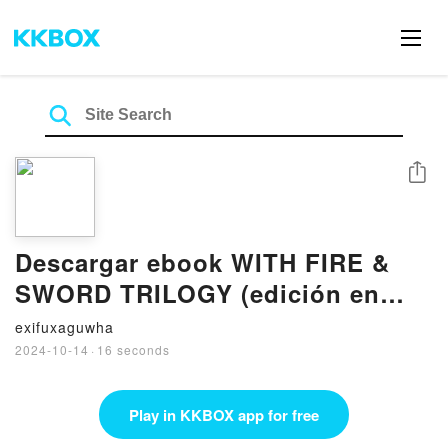
Share
Descargar ebook WITH FIRE &
SWORD TRILOGY (edición en
inglés) | Descarga Libros Gratis
exifuxaguwha
(PDF - EPUB)
2024-10-14
·
16 seconds
Play in KKBOX app for free