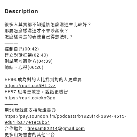
Description
很多人其實都不知道該怎麼溝通會比較好？
那要怎麼樣溝通才不會吵起來？
怎麼樣清楚的表達自己得想法呢？
———
控制自己(00:42)
建立對話框架(02:49)
別試著吵贏對方(04:39)
總結、心得(06:20)
———
EP96.成為對的人比找到對的人更重要
https://reurl.cc/5RLDzz
EP87.思考更敏捷，說話更機智
https://reurl.cc/ekbGgx
———
用50塊就能支持我說書😉
https://pay.soundon.fm/podcasts/b1923f1d-3694-4515-
9d81-ba77e1ec8b54
合作邀約：
firesam82214@gmail.com
更多山姆書書的其他平台