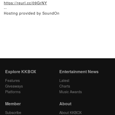
https://reurl.cc/09GrNY
--
Hosting provided by SoundOn
Explore KKBOX
Entertainment News
Features
Latest
Giveaways
Charts
Platforms
Music Awards
Member
About
Subscribe
About KKBOX