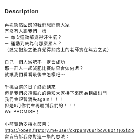
Description
再次突然回歸的我們想問問大家
有沒有人跟我們一樣
－ 每次運動都覺得好生氣？
－ 運動到底為何那麼累人？
（聽完抱怨之後真覺得網路上的老師實在無妄之災）
自己一個人減肥不一定會成功
那一群人一起減肥比賽結果會如何呢？
就讓我們看看最後會怎樣吧～
千挑百選的日子終於到來
但是我們必須傷心的通知大家接下來因為相繼出門
我們會短暫消失again！！！
但是9月你們會再聽到我們的！！！
We PROMISE！
小額贊助支持本節目：
https://open.firstory.me/user/ckrp6my091bcv08011j02f2io
留言告訴我你對這一集的想法：