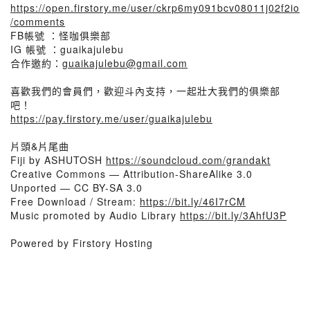
https://open.firstory.me/user/ckrp6my091bcv08011j02f2io
/comments
FB帳號 ：怪咖俱樂部
IG 帳號 ：guaikajulebu
合作邀約：
guaikajulebu@gmail.com
喜歡我們的會員們，歡迎斗內支持，一起壯大我們的俱樂部
吧！
https://pay.firstory.me/user/guaikajulebu
片頭&片尾曲
Fiji by ASHUTOSH
https://soundcloud.com/grandakt
Creative Commons — Attribution-ShareAlike 3.0
Unported — CC BY-SA 3.0
Free Download / Stream:
https://bit.ly/46I7rCM
Music promoted by Audio Library
https://bit.ly/3AhfU3P
Powered by Firstory Hosting