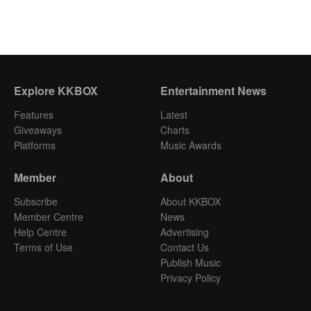
Explore KKBOX
Entertainment News
Features
Latest
Giveaways
Charts
Platforms
Music Awards
Member
About
Subscribe
About KKBOX
Member Centre
News
Help Centre
Advertising
Terms of Use
Contact Us
Publish Music
Privacy Policy