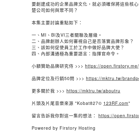
要創建成功的企業品牌文化，就必須確保將這些核心
楚公司如何與眾不同？
本集主要討論重點如下：
一、MI、BI及VI三者關聯及層級。
二、品牌創辦人如何審視自己是否落實品牌形象？
三、該如何促使員工於工作中做好品牌大使？
四、內部溝通極為重要語言：指揮官命令。
小額贊助品牌研究侍 >>>
https://open.firstory.me
品牌定位及行銷50問 >>>
https://mktru.tw/brandp
更多關於我 >>>
https://mktru.tw/aboutru
片頭及片尾音樂來源 "Kobat827©
123RF.com
"
留言告訴我你對這一集的想法：
https://open.fir
Powered by Firstory Hosting