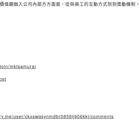
價值觀融入公司內部方方面面，從與員工的互動方式到到獎勵機制
/join/mktsamurai
ost
story.me/user/ckxswqsynmdbr0858ij906kkj/comments