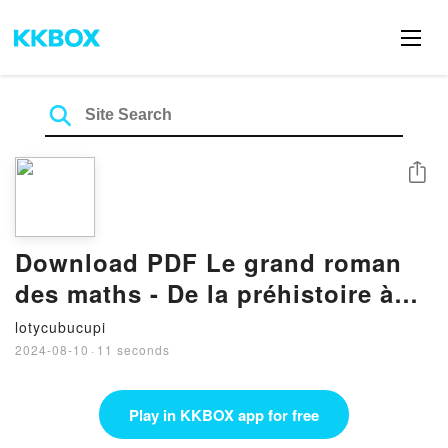
Share
Download PDF Le grand roman
des maths - De la préhistoire à
nos jours
lotycubucupi
2024-08-10
·
11 seconds
Play in KKBOX app for free