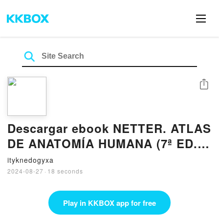
Share
Descargar ebook NETTER. ATLAS
DE ANATOMÍA HUMANA (7ª ED.) |
Descarga Libros Gratis (PDF -
ityknedogyxa
EPUB)
2024-08-27
·
18 seconds
Play in KKBOX app for free