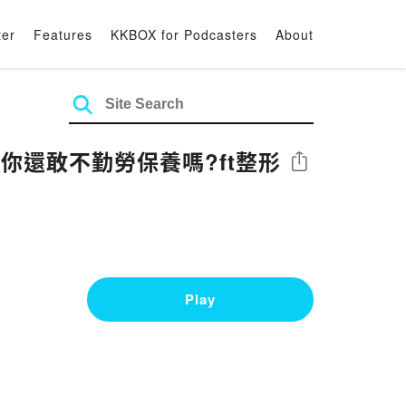
ter
Features
KKBOX for Podcasters
About
!你還敢不勤勞保養嗎?ft整形
Share
Play