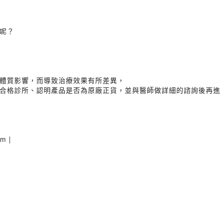
呢？
體質影響，而導致治療效果有所差異，
合格診所、認明產品是否為原廠正貨，並與醫師做詳細的諮詢後再
am |