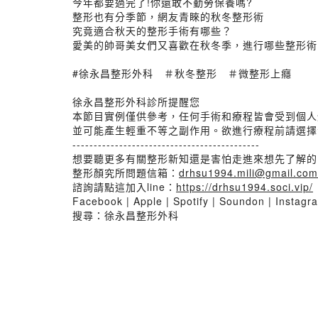
今年都要過完了!你還敢不勤勞保養嗎?
整形也有分季節，網友青睞的秋冬整形術
究竟適合秋天的整形手術有哪些？
愛美的帥哥美女們又喜歡在秋冬季，進行哪些整形術
#徐永昌整形外科 ＃秋冬整形 ＃微整形上癮
徐永昌整形外科診所提醒您
本節目實例僅供參考，任何手術和療程皆會受到個人
並可能產生輕重不等之副作用。欲進行療程前請選擇
--------------------------------------------
想要聽更多有關整形新知還是害怕走進來想先了解的
整形顏究所問題信箱：
drhsu1994.mili@gmail.com
諮詢請點這加入line：
https://drhsu1994.soci.vip/
Facebook | Apple | Spotify | Soundon | Instagr
搜尋：徐永昌整形外科