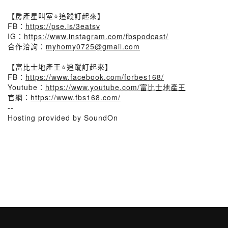
【房產星叫室⭐️追蹤訂起來】
FB：
https://pse.is/3eatsv
IG：
https://www.instagram.com/fbspodcast/
合作洽詢：
myhomy0725@gmail.com
【富比士地產王⭐️追蹤訂起來】
FB：
https://www.facebook.com/forbes168/
Youtube：
https://www.youtube.com/富比士地產王
官網：
https://www.fbs168.com/
--
Hosting provided by SoundOn