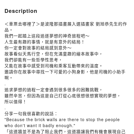
Description
＜車票去哪裡了＞是波隆那插畫展入選插畫家 劉旭恭先生的作
品。
我們一起踏上這段追逐夢想的神奇旅程吧～
人生最有趣的事情，就是有意外的結局！
你一定會對故事的結局感到意外～
故事看似天馬行空，但在充滿童趣的繪本故事中，
我們卻能有一些哲學性思考，
又能在故事中感受到司機和乘客互動帶來的溫度。
邀請你在故事中尋找一下可愛的小狗身影，他是司機的小助手
啊。
.
追求夢想的過程一定會遇到很多很多的困難挑戰，
雖然辛苦，但因為這是自己打從心底很想很想實現的夢想，
所以值得！
.
分享一句我很喜歡的說話：
"Because the brick walls are there to stop the people
who don't want it badly enough."
「這道牆並不是為了阻止我們，這道牆讓我們有機會展現自己