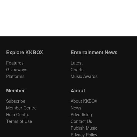
Explore KKBOX
Entertainment News
Features
Latest
Giveaways
Charts
Platforms
Music Awards
Member
About
Subscribe
About KKBOX
Member Centre
News
Help Centre
Advertising
Terms of Use
Contact Us
Publish Music
Privacy Policy