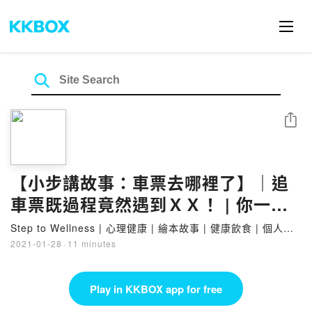
Share
【小步講故事：車票去哪裡了】｜追
車票既過程竟然遇到ＸＸ！ | 你一定
會對結局感到意外架～ | 鼓勵追夢的
Step to Wellness | 心理健康 | 繪本故事 | 健康飲食 | 個人成
長
故事
2021-01-28
·
11 minutes
Play in KKBOX app for free