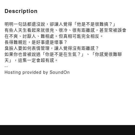
Description
明明一句話都還沒說，卻讓人覺得「他是不是很難搞？」
有些人天生看起來就很兇、很冷、很有距離感，甚至常被誤會
在不爽、討厭人、難相處。但真相可能完全相反。
長得難親近，是好事還是壞事？
臭臉人要如何表情管理，讓人覺得沒有距離感？
如果你也曾被說過「你是不是在生氣？」、「你感覺很難聊
天」，這集一定會超有感。
--
Hosting provided by SoundOn