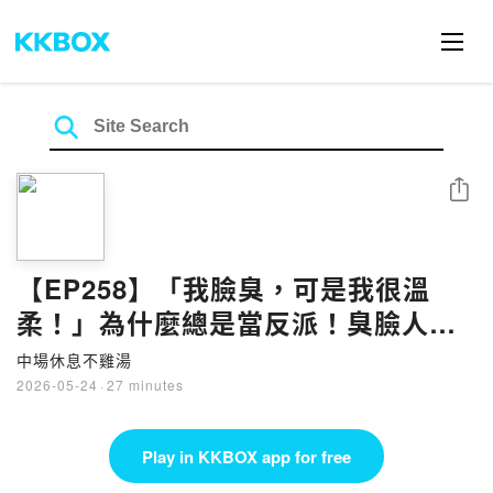
Share
【EP258】「我臉臭，可是我很溫
柔！」為什麼總是當反派！臭臉人到
底有多吃虧？如何表情管理讓人更親
中場休息不雞湯
近？
2026-05-24
·
27 minutes
Play in KKBOX app for free