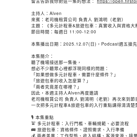
留言告訴我你對這一集的想法：
https://open.fir
主持人：Alven
來賓：老司機租賃公司 負責人 劉鴻明（老劉）
主題：《多元計程車&旅遊包車：真實收入與資格大
節目時間：每週日 11:00-12:00
本集播出日期：2025.12.07(日)，Podcast週五搶
本集簡介：
聽了機場接送那一集後，
想必不少聽眾心裡都浮現同樣的問題：
「如果想做多元計程車，需要什麼條件？」
「旅遊包車的收入怎麼算？」
「兩者究竟差在哪裡？」
因此，本週主持人Alven再度邀請
老司機租賃公司 負責人 劉鴻明（老劉）再次來到節
一次把多元計程車&旅遊包車的入行重點講得清清楚
🎙 本集重點
🚖 多元計程車：入行門檻、車輛規範、必要流程
🚌 旅遊包車：資格條件、證照需求、入行準備
💰 兩者差異：工作型態、收入結構、客源來源、接