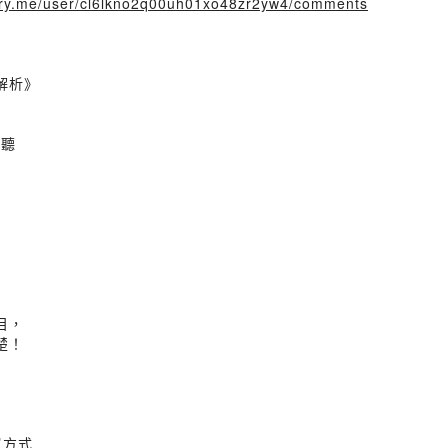
story.me/user/cl6lkno2q00uh01xo48zr2yw4/comments
解析》
先聽
目，
楚！
單方式