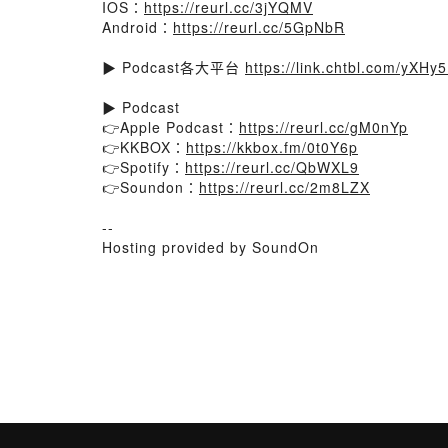
IOS：
https://reurl.cc/3jYQMV
Android：
https://reurl.cc/5GpNbR
▶ Podcast各大平台
https://link.chtbl.com/yXHy
▶ Podcast
👉Apple Podcast：
https://reurl.cc/gM0nYp
👉KKBOX：
https://kkbox.fm/0t0Y6p
👉Spotify：
https://reurl.cc/QbWXL9
👉Soundon：
https://reurl.cc/2m8LZX
--
Hosting provided by SoundOn