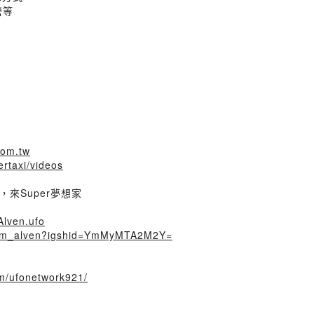
營等
com.tw
rtaxi/videos
來Super夢想家
Alven.ufo
ream_alven?igshid=YmMyMTA2M2Y=
m/ufonetwork921/