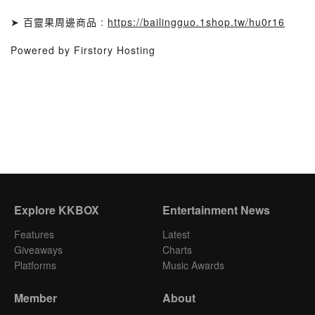
➤ 百靈果周邊商品 :
https://bailingguo.1shop.tw/hu0r16
Powered by Firstory Hosting
Explore KKBOX
Entertainment News
Features
Latest
Giveaways
Charts
Platforms
Music Awards
Member
About