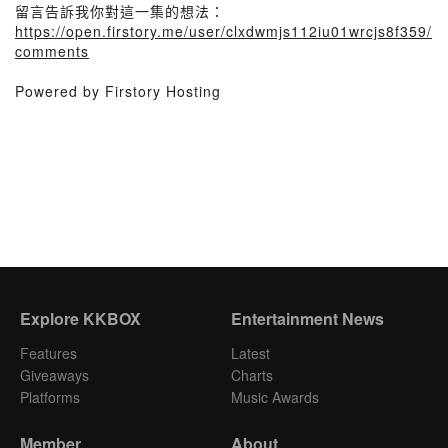
留言告訴我你對這一集的想法：
https://open.firstory.me/user/clxdwmjs112iu01wrcjs8f359/
comments
Powered by Firstory Hosting
Explore KKBOX
Entertainment News
Features
Latest
Giveaways
Charts
Platforms
Music Awards
Member
About