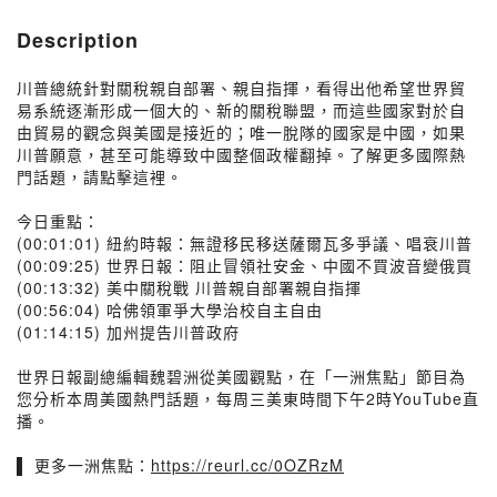
Description
川普總統針對關稅親自部署、親自指揮，看得出他希望世界貿
易系統逐漸形成一個大的、新的關稅聯盟，而這些國家對於自
由貿易的觀念與美國是接近的；唯一脫隊的國家是中國，如果
川普願意，甚至可能導致中國整個政權翻掉。了解更多國際熱
門話題，請點擊這裡。
今日重點：
(00:01:01) 紐約時報：無證移民移送薩爾瓦多爭議、唱衰川普
(00:09:25) 世界日報：阻止冒領社安金、中國不買波音變俄買
(00:13:32) 美中關稅戰 川普親自部署親自指揮
(00:56:04) 哈佛領軍爭大學治校自主自由
(01:14:15) 加州提告川普政府
世界日報副總編輯魏碧洲從美國觀點，在「一洲焦點」節目為
您分析本周美國熱門話題，每周三美東時間下午2時YouTube直
播。
▌ 更多一洲焦點：
https://reurl.cc/0OZRzM