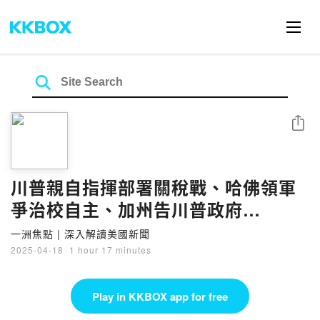
Share
川普親自指揮部署關稅戰、哈佛領軍
爭治校自主、加州告川普政府
(4.16.2025)
一洲焦點 | 深入解讀美國新聞
2025-04-18
·
1 hour 17 minutes
Play in KKBOX app for free