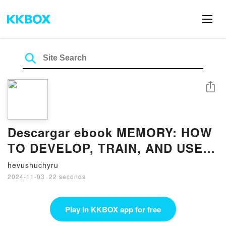
Share
Descargar ebook MEMORY: HOW
TO DEVELOP, TRAIN, AND USE
IT (edición en inglés) | Descarga
hevushuchyru
Libros Gratis (PDF - EPUB)
2024-11-03
·
22 seconds
Play in KKBOX app for free