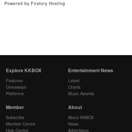
Powered by Firstory Hosting
Explore KKBOX
Entertainment News
Features
Latest
Giveaways
Charts
Platforms
Music Awards
Member
About
Subscribe
About KKBOX
Member Centre
News
Help Centre
Advertising