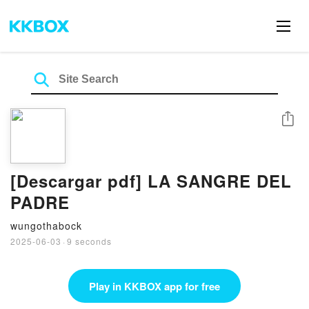
Share
[Descargar pdf] LA SANGRE DEL
PADRE
wungothabock
2025-06-03
·
9 seconds
Play in KKBOX app for free