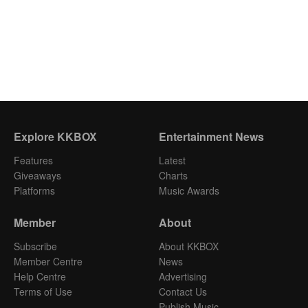
Explore KKBOX
Entertainment News
Features
Latest
Giveaways
Charts
Platforms
Music Awards
Member
About
Subscribe
About KKBOX
Member Centre
News
Help Centre
Advertising
Terms of Use
Contact Us
Publish Music