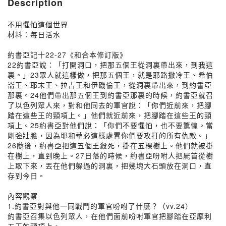
Description
不用懼怕這個世界
材料：每日活水
約書亞記十22-27《和合本修訂版》
22約書亞說：「打開洞口，把那五個王從洞裏帶出來，到我這
裏。」23眾人就這樣做，把那五個王，就是耶路撒冷王、希伯
崙王、耶末王、拉吉王和伊磯倫王，從洞裏帶出來，到約書亞
那裏。24他們帶出那五個王到約書亞那裏的時候，約書亞就召
了以色列眾人來，對和他同去的軍官說：「你們近前來，把腳
踏在這些王的頸項上。」他們就近前來，把腳踏在這些王的頸
項上。25約書亞對他們說：「你們不要懼怕，也不要驚惶。當
剛強壯膽，因為耶和華必這樣處置你們要攻打的所有仇敵。」
26隨後，約書亞把這五個王殺死，掛在五棵樹上。他們就被掛
在樹上，直到晚上。27日落的時候，約書亞吩咐人把屍首從樹
上取下來，丟在他們躲過的洞裏，把幾塊大石頭放在洞口，直
存到今日。
內容觀察
1.約書亞對與他一同戰鬥的軍官吩咐了什麼？（vv.24）
約書亞召集以色列眾人，在他們面前吩咐軍官把腳踏在亞摩利