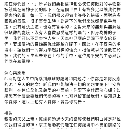
踏在你們腳下。」所以我們要相信神也必使任何敵對的事物都
被踐踏在屬神子民的腳下，在這個世界上有許多足以讓我們擔
憂害怕的事，每一天，我們都必須做出許多的抉擇，面對許多
困難的景況，很多事發生時，對當下的我們來說都是束手無
策，沒有解決之道，也沒有答案的，面對未來的無知與無解是
很艱難的處境，沒有人喜歡忍受這樣的痛苦，但身為神的子
民，我們可以不要害怕人生，因為神已應許要賜下平安給我
們，要讓屬祂的百姓將仇敵踐踏在腳下，因此，在不容易的處
境中，讓我們一同努力舉起對神的信靠，相信戰爭的勝敗在於
神，我們的人生與未來在上帝的手中，這位賜平安的主必與我
們同在和掌權。
決心與應用
5.面對在人生中所感到艱難的處境和問題時，你都是如何反應
的呢？今天的經文告訴我們神能解決一切的問題並賜下平安與
勝利，在這位全能又慈愛的神面前，你要下定什麼決心呢？如
果您有什麼需要我們代禱的事，也可以留言給我們，要知道上
帝愛你，這世上也有人愛你，會為你禱告。
禱告
親愛的天父上帝，感謝祢透過今天的讀經使我們明白祢是那位
使我們得勝的神，求主幫助我們能在任何處境中不害怕前路的