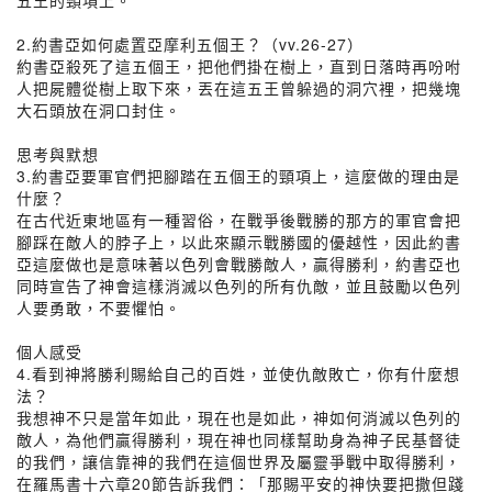
五王的頸項上。
2.約書亞如何處置亞摩利五個王？（vv.26-27）
約書亞殺死了這五個王，把他們掛在樹上，直到日落時再吩咐
人把屍體從樹上取下來，丟在這五王曾躲過的洞穴裡，把幾塊
大石頭放在洞口封住。
思考與默想
3.約書亞要軍官們把腳踏在五個王的頸項上，這麼做的理由是
什麼？
在古代近東地區有一種習俗，在戰爭後戰勝的那方的軍官會把
腳踩在敵人的脖子上，以此來顯示戰勝國的優越性，因此約書
亞這麼做也是意味著以色列會戰勝敵人，贏得勝利，約書亞也
同時宣告了神會這樣消滅以色列的所有仇敵，並且鼓勵以色列
人要勇敢，不要懼怕。
個人感受
4.看到神將勝利賜給自己的百姓，並使仇敵敗亡，你有什麼想
法？
我想神不只是當年如此，現在也是如此，神如何消滅以色列的
敵人，為他們贏得勝利，現在神也同樣幫助身為神子民基督徒
的我們，讓信靠神的我們在這個世界及屬靈爭戰中取得勝利，
在羅馬書十六章20節告訴我們：「那賜平安的神快要把撒但踐