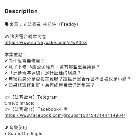
Description
🗣來賓：立法委員 林昶佐（Freddy）
✍️法客電台聽眾問卷
https://www.surveycake.com/s/wK30X
本集重點：
✔為什麼需要修憲？
✔除了下修18歲公民權外，還有哪些重要議題？
✔「進步青年連線」是什麼樣的組織？
✔無黨籍身分是否孤掌難鳴？跟民進黨合作會不會被說是小綠？
✔如果修憲修到好，為何終極目標仍是制憲？
👉【法客電台】Telegram
t.me/plmradio
👉【法客電台】Facebook社團
https://www.facebook.com/groups/1524347144414904/
- - - - - -
🎵音樂使用
▪ SoundOn Jingle