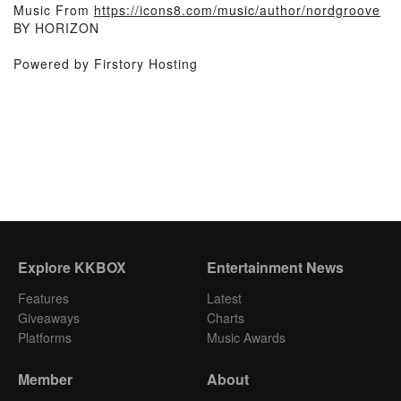
Music From
https://icons8.com/music/author/nordgroove
BY HORIZON
Powered by Firstory Hosting
Explore KKBOX
Entertainment News
Features
Latest
Giveaways
Charts
Platforms
Music Awards
Member
About