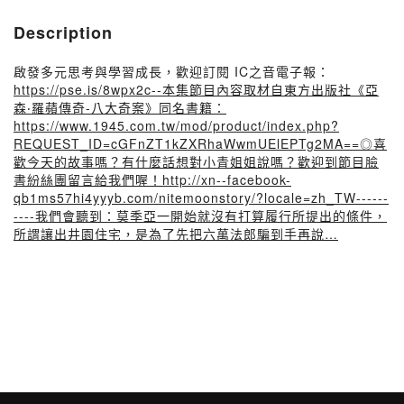
Description
啟發多元思考與學習成長，歡迎訂閱 IC之音電子報：
https://pse.is/8wpx2c--本集節目內容取材自東方出版社《亞
森‧羅蘋傳奇-八大奇案》同名書籍：
https://www.1945.com.tw/mod/product/index.php?
REQUEST_ID=cGFnZT1kZXRhaWwmUElEPTg2MA==◎喜
歡今天的故事嗎？有什麼話想對小青姐姐說嗎？歡迎到節目臉
書紛絲團留言給我們喔！http://xn--facebook-
qb1ms57hi4yyyb.com/nitemoonstory/?locale=zh_TW------
----我們會聽到：莫季亞一開始就沒有打算履行所提出的條件，
所謂讓出井園住宅，是為了先把六萬法郎騙到手再說…