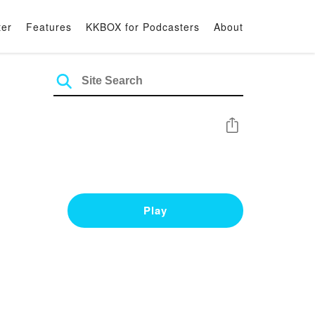
ter
Features
KKBOX for Podcasters
About
Share
Play