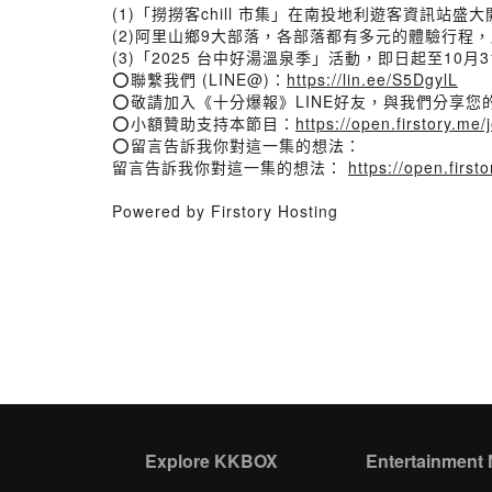
(1)「撈撈客chill 市集」在南投地利遊客資訊站盛大
(2)阿里山鄉9大部落，各部落都有多元的體驗行程
(3)「2025 台中好湯溫泉季」活動，即日起至1
⭕聯繫我們 (LINE@)：
https://lin.ee/S5DgylL
⭕敬請加入《十分爆報》LINE好友，與我們分享您的心情
⭕小額贊助支持本節目：
https://open.firstory.me
⭕留言告訴我你對這一集的想法：
留言告訴我你對這一集的想法：
https://open.fir
Powered by Firstory Hosting
Explore KKBOX
Entertainment