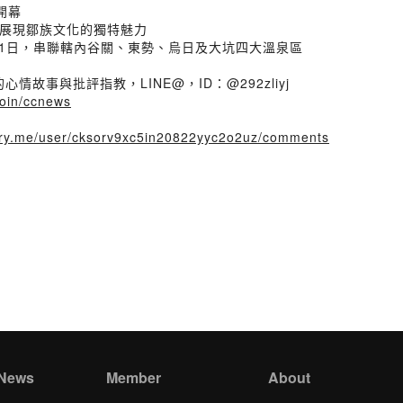
開幕
，展現鄒族文化的獨特魅力
0月31日，串聯轄內谷關、東勢、烏日及大坑四大溫泉區
故事與批評指教，LINE@，ID：@292zliyj
/join/ccnews
story.me/user/cksorv9xc5in20822yyc2o2uz/comments
 News
Member
About