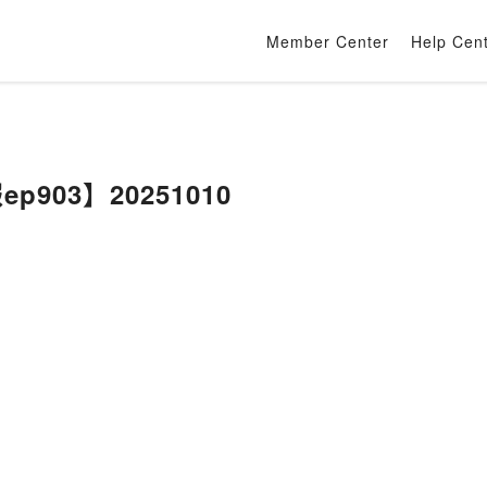
Member Center
Help Cen
p903】20251010