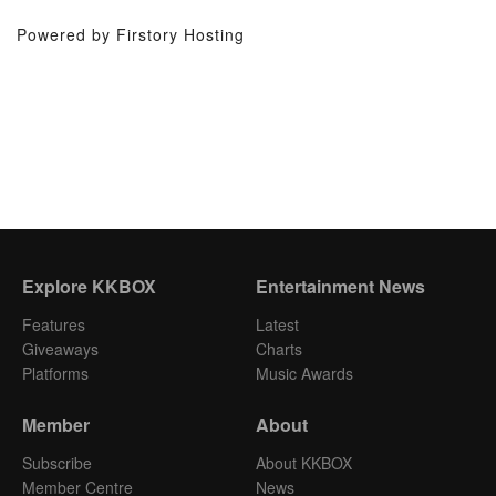
Powered by Firstory Hosting
Explore KKBOX
Entertainment News
Features
Latest
Giveaways
Charts
Platforms
Music Awards
Member
About
Subscribe
About KKBOX
Member Centre
News