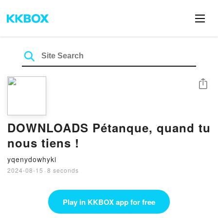
Share
DOWNLOADS Pétanque, quand tu
nous tiens !
yqenydowhyki
2024-08-15
·
8 seconds
Play in KKBOX app for free